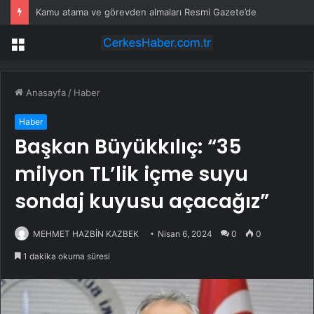
Kamu atama ve görevden almaları Resmi Gazete’de
Menü
Anasayfa
/
Haber
Haber
Başkan Büyükkılıç: “35
milyon TL’lik içme suyu
sondaj kuyusu açacağız”
MEHMET HAZBİN KAZBEK
Nisan 6, 2024
0
0
1 dakika okuma süresi