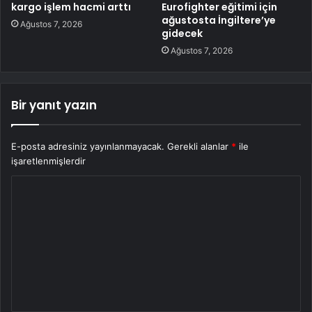
kargo işlem hacmi arttı
Eurofighter eğitimi için
ağustosta İngiltere’ye
Ağustos 7, 2026
gidecek
Ağustos 7, 2026
Bir yanıt yazın
E-posta adresiniz yayınlanmayacak.
Gerekli alanlar
*
ile
işaretlenmişlerdir
Y
o
r
u
m
*