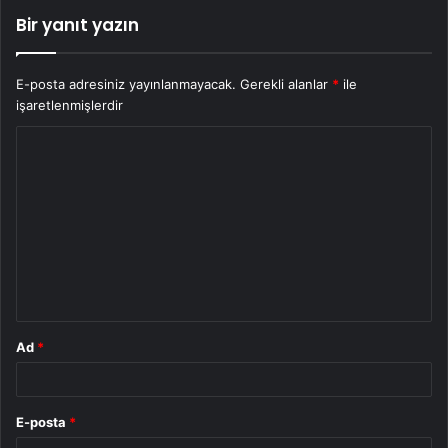
Bir yanıt yazın
E-posta adresiniz yayınlanmayacak.
Gerekli alanlar
*
ile
işaretlenmişlerdir
Y
o
r
u
m
*
Ad
*
E-posta
*