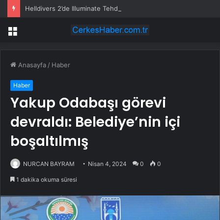
Helldivers 2’de Illuminate Tehdidi Geri Dönüyor!
Menü
Anasayfa
/
Haber
Haber
Yakup Odabaşı görevi
devraldı: Belediye’nin içi
boşaltılmış
NURCAN BAYRAM
Nisan 4, 2024
0
0
1 dakika okuma süresi