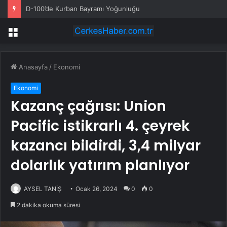
D-100’de Kurban Bayramı Yoğunluğu
Menü
Anasayfa
/
Ekonomi
Ekonomi
Kazanç çağrısı: Union
Pacific istikrarlı 4. çeyrek
kazancı bildirdi, 3,4 milyar
dolarlık yatırım planlıyor
AYSEL TANİŞ
Ocak 26, 2024
0
0
2 dakika okuma süresi