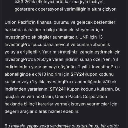
%53,26’lık etkileyici brüt kar marjıyla faaliyet
göstererek operasyonel verimliliğinin altını çiziyor.
Union Pacific’in finansal durumu ve gelecek beklentileri
hakkında daha derin bilgi edinmek isteyenler için
InvestingPro ek bilgiler sunmaktadır. UNP için 13
InvestingPro İpucu daha mevcut ve bunlara abonelik
yoluyla erişilebilir. Yatırım stratejinizi zenginleştirmek için
InvestingPro’da %50’ye varan indirim sunan özel Yeni Yıl
indiriminden yararlanmayı düşünün. 2 yıllık InvestingPro+
aboneliğinde ek %10 indirim için
SFY24
Kupon kodunu
kullanın veya 1 yıllık InvestingPro+ aboneliğinde %10 ek
indirimden yararlanın.
SFY241
Kupon kodunu kullanın. Bu
ipuçları ve veri noktaları, Union Pacific Corporation
hakkında bilinçli kararlar vermek isteyen yatırımcılar için
değerli araçlar olarak hizmet edebilir.
Bu makale yapay zeka yardımıyla oluşturulmuş, bir editör