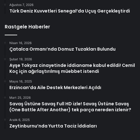
Ağustos 7, 2026
Türk Deniz Kuvvetleri Senegal’da Uçuş Gerçekleştirdi
Rastgele Haberler
Nisan 16, 2026
Çatalca Ormanı’nda Domuz Tuzakları Bulundu
Şubat 19, 2026
Ayşe Tokyaz cinayetinde iddianame kabul edildi! Cemil
Koç için ağırlaştırılmış müebbet istendi
Mayıs 16, 2025
Erzincan’da Aile Destek Merkezleri Açıldı
Mart 25, 2026
Savaş Üstüne Savaş Full HD izle! Savaş Üstüne Savaş
(One Battle After Another) tek parça nereden izlenir?
Aralık 6, 2025
Zeytinburnu’nda Yurtta Taciz İddiaları