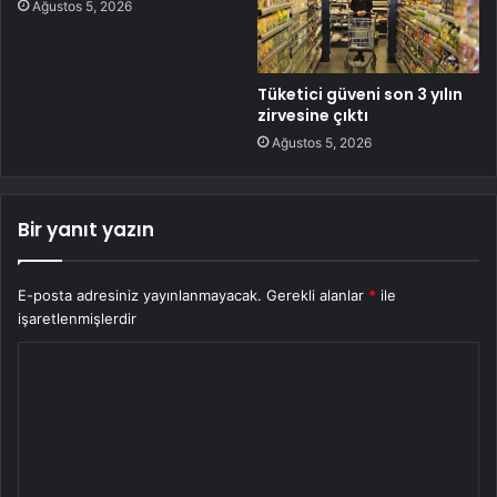
Ağustos 5, 2026
Tüketici güveni son 3 yılın
zirvesine çıktı
Ağustos 5, 2026
Bir yanıt yazın
E-posta adresiniz yayınlanmayacak.
Gerekli alanlar
*
ile
işaretlenmişlerdir
Y
o
r
u
m