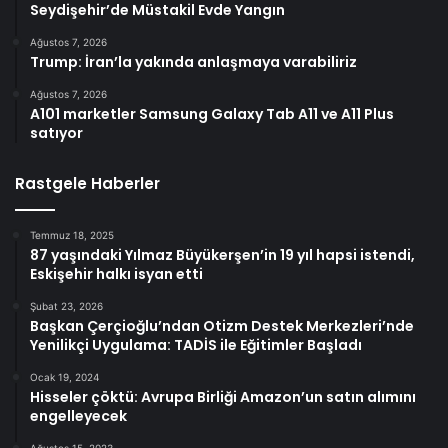
Seydişehir’de Müstakil Evde Yangın
Ağustos 7, 2026
Trump: İran’la yakında anlaşmaya varabiliriz
Ağustos 7, 2026
A101 marketler Samsung Galaxy Tab A11 ve A11 Plus
satıyor
Rastgele Haberler
Temmuz 18, 2025
87 yaşındaki Yılmaz Büyükerşen’in 19 yıl hapsi istendi,
Eskişehir halkı isyan etti
Şubat 23, 2026
Başkan Çerçioğlu’ndan Otizm Destek Merkezleri’nde
Yenilikçi Uygulama: TADİS ile Eğitimler Başladı
Ocak 19, 2024
Hisseler çöktü: Avrupa Birliği Amazon’un satın alımını
engelleyecek
Ağustos 15, 2023