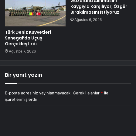
Gözaltına Alınmasını
Kaygıyla Karşılıyor, Özgür
Bırakılmasını İstiyoruz
Ağustos 6, 2026
Türk Deniz Kuvvetleri
Senegal’da Uçuş
Gerçekleştirdi
Ağustos 7, 2026
Bir yanıt yazın
E-posta adresiniz yayınlanmayacak.
Gerekli alanlar
*
ile
işaretlenmişlerdir
Y
o
r