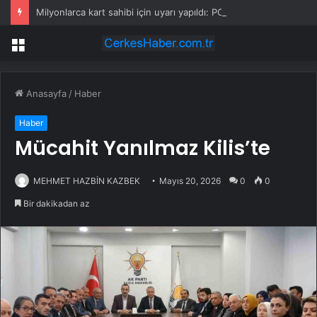
Milyonlarca kart sahibi için uyarı yapıldı: POS cihazına şifre girmeden önce bir kez daha düşünün
Menü
Anasayfa
/
Haber
Haber
Mücahit Yanılmaz Kilis’te
MEHMET HAZBİN KAZBEK
Mayıs 20, 2026
0
0
Bir dakikadan az