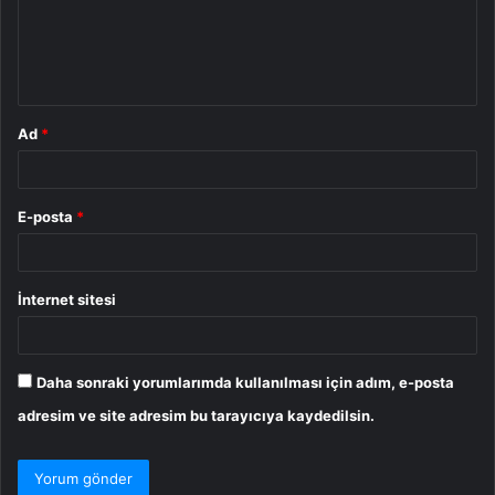
u
m
*
Ad
*
E-posta
*
İnternet sitesi
Daha sonraki yorumlarımda kullanılması için adım, e-posta
adresim ve site adresim bu tarayıcıya kaydedilsin.