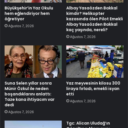
Büyükşehir’in Yaz Okulu
Albay Yasaözden Bakkal
hem eğlendiriyor hem
kimdir? Helikopter
öğretiyor
kazasında ölen Pilot Emekli
Albay Yasaözden Bakkal
Ağustos 7, 2026
kaç yaşında, nereli?
Ağustos 7, 2026
Suna Selen yıllar sonra
Yaz meyvesinin kilosu 300
Münir Özkul ile neden
liraya fırladı, emekli isyan
boşandıklarını anlattı:
etti
Taze kana ihtiyacım var
Ağustos 7, 2026
dedi
Ağustos 7, 2026
Tgc: Alican Uludağ’ın